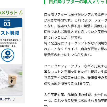
自昇降リフターの導入メリッ
自昇降リフターは操作がシンプルで免許
が大きな特徴です。 これにより、フォー
となり、現場の人手不足の解消に貢献し
従来であれば複数人で対応していた荷役
的に行うことが可能です。
特に配送先にフォークリフトがない現場
れることなくドライバー自身が荷物の積
送効率の向上にもつながります。
ユニックやフォークリフトなどと比較す
導入コストと手間を抑えながら現場の生
物流業界や製造業をはじめ、設備機器の
途で活躍が期待できる1台です。
人手不足対策、作業負担の軽減、安全性
ーは、これからの現場に求められる効率
す。