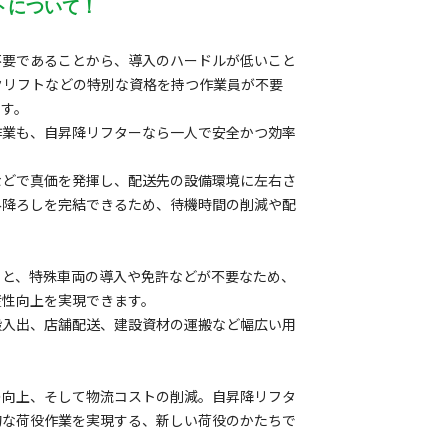
トについて！
不要であることから、導入のハードルが低いこと
クリフトなどの特別な資格を持つ作業員が不要
ます。
作業も、自昇降リフターなら一人で安全かつ効率
などで真価を発揮し、配送先の設備環境に左右さ
み降ろしを完結できるため、待機時間の削減や配
ると、特殊車両の導入や免許などが不要なため、
産性向上を実現できます。
搬入出、店舗配送、建設資材の運搬など幅広い用
の向上、そして物流コストの削減。自昇降リフタ
的な荷役作業を実現する、新しい荷役のかたちで