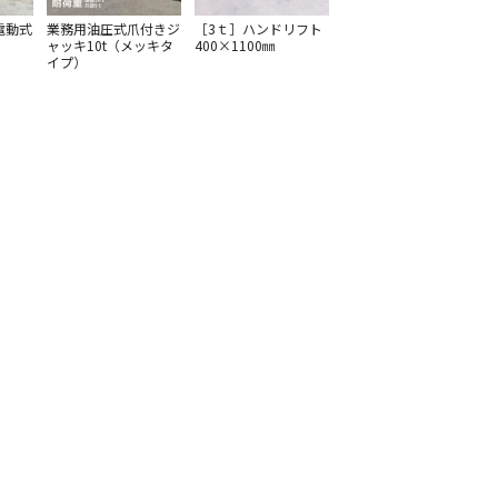
電動式
業務用油圧式爪付きジ
［3ｔ］ハンドリフト
ャッキ10t（メッキタ
400×1100㎜
イプ）