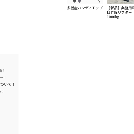
多機能ハンディモップ
［新品］業務用
自昇降リフター
1000kg
術！
ター！
について！
応！
！